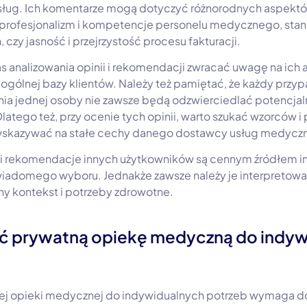
ług. Ich komentarze mogą dotyczyć różnorodnych aspektów,
 profesjonalizm i kompetencje personelu medycznego, stan
zy jasność i przejrzystość procesu fakturacji.
s analizowania opinii i rekomendacji zwracać uwagę na ich 
ogólnej bazy klientów. Należy też pamiętać, że każdy przy
nia jednej osoby nie zawsze będą odzwierciedlać potencja
atego też, przy ocenie tych opinii, warto szukać wzorców i
wskazywać na stałe cechy danego dostawcy usług medycz
i rekomendacje innych użytkowników są cennym źródłem in
adomego wyboru. Jednakże zawsze należy je interpretować
y kontekst i potrzeby zdrowotne.
ć prywatną opiekę medyczną do indyw
j opieki medycznej do indywidualnych potrzeb wymaga d