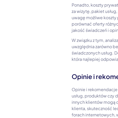
Ponadto, koszty prywat
za wizytę, pakiet usług
uwagę możliwe koszty p
porównać oferty różnyc
jakość świadczeń i opi
W związku z tym, anali
uwzględnia zarówno bez
świadczonych usług. D
która najlepiej odpow
Opinie i rekom
Opinie i rekomendacje
usług, produktów czy 
innych klientów mogą 
klienta, skuteczność le
forach internetowych, 