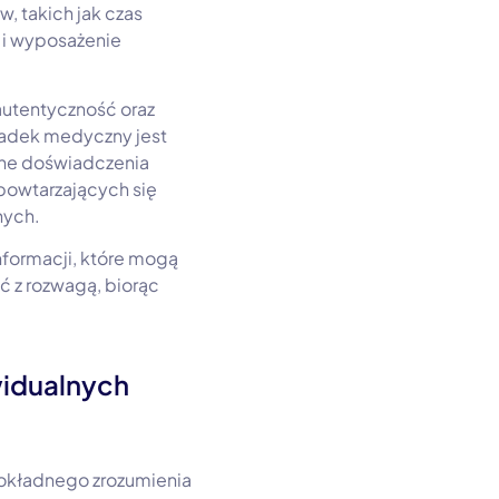
 takich jak czas
 i wyposażenie
autentyczność oraz
padek medyczny jest
lne doświadczenia
 powtarzających się
nych.
formacji, które mogą
 z rozwagą, biorąc
idualnych
okładnego zrozumienia