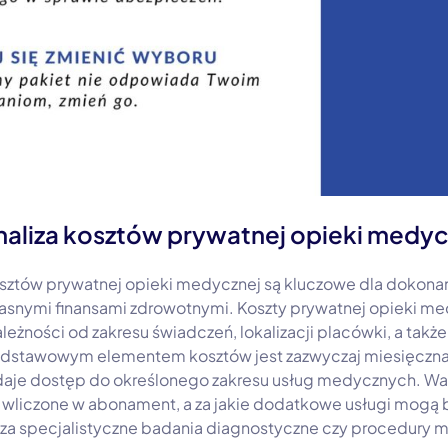
analiza kosztów prywatnej opieki medyc
 kosztów prywatnej opieki medycznej są kluczowe dla doko
własnymi finansami zdrowotnymi. Koszty prywatnej opieki 
leżności od zakresu świadczeń, lokalizacji placówki, a także r
odstawowym elementem kosztów jest zazwyczaj miesięczna 
aje dostęp do określonego zakresu usług medycznych. Waż
t wliczone w abonament, a za jakie dodatkowe usługi mogą 
 za specjalistyczne badania diagnostyczne czy procedury 