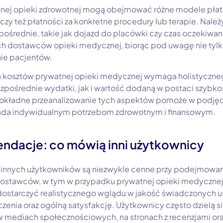
nej opieki zdrowotnej mogą obejmować różne modele płatno
, czy też płatności za konkretne procedury lub terapie. Nale
ośrednie, takie jak dojazd do placówki czy czas oczekiwani
h dostawców opieki medycznej, biorąc pod uwagę nie tylko
nie pacjentów.
za kosztów prywatnej opieki medycznej wymaga holistyczne
pośrednie wydatki, jak i wartość dodaną w postaci szybkośc
okładne przeanalizowanie tych aspektów pomoże w podjęc
iada indywidualnym potrzebom zdrowotnym i finansowym.
endacje: co mówią inni użytkownicy
 innych użytkowników są niezwykle cenne przy podejmowan
dostawców, w tym w przypadku prywatnej opieki medyczne
dostarczyć realistycznego wglądu w jakość świadczonych u
czenia oraz ogólną satysfakcję. Użytkownicy często dzielą s
w mediach społecznościowych, na stronach z recenzjami or