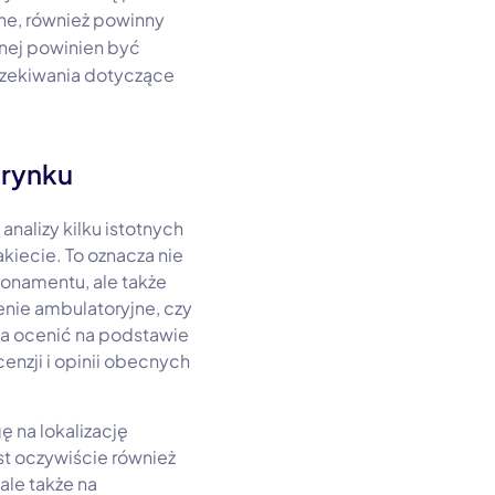
ne, również powinny
nej powinien być
czekiwania dotyczące
 rynku
alizy kilku istotnych
kiecie. To oznacza nie
bonamentu, ale także
enie ambulatoryjne, czy
na ocenić na podstawie
enzji i opinii obecnych
 na lokalizację
st oczywiście również
ale także na