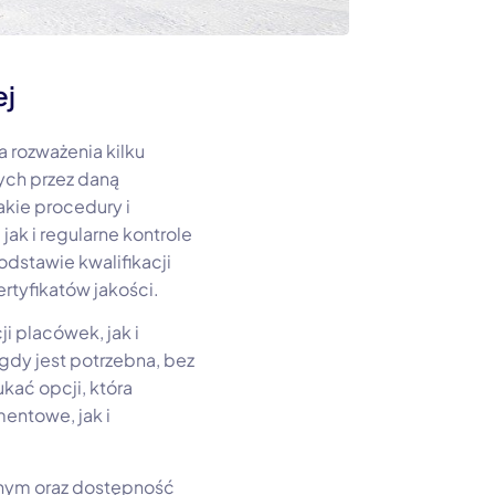
ej
 rozważenia kilku
ych przez daną
akie procedury i
ak i regularne kontrole
dstawie kwalifikacji
tyfikatów jakości.
i placówek, jak i
gdy jest potrzebna, bez
kać opcji, która
entowe, jak i
cznym oraz dostępność