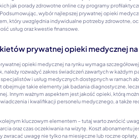
ich jak porady zdrowotne online czy programy profilaktycz
Podsumowując, wybór najlepszej prywatnej opieki medycz
m, który uwzględnia indywidualne potrzeby zdrowotne, o
ność usług oraz kwestie finansowe.
ietów prywatnej opieki medycznej na
ywatnej opieki medycznej na rynku wymaga szczegółowej an
, należy rozważyć zakres świadczeń zawartych w każdym pa
sty specjalistów i usług medycznych dostępnych w ramach a
t obejmuje takie elementy jak badania diagnostyczne, lecz
nej. Innym ważnym aspektem jest jakość opieki, którą moż
wiadczenia i kwalifikacji personelu medycznego, a także rec
kolejnym kluczowym elementem – tutaj warto zwrócić uwagę
rcia oraz czas oczekiwania na wizytę. Koszt abonamentu je
ży zwracać uwagę nie tylko na miesięczne lub roczne opłaty, 