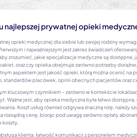
u najlepszej prywatnej opieki medyczn
tnej opieki medycznej dla siebie lub swojej rodziny wymaga
Pierwszym i najważniejszym jest zakres świadczeń oferowan
aby zrozumieć, jakie specjalizacje medyczne są dostępne, j
akiet, oraz czy opieka obejmuje zarówno potrzeby doraźne, j
tnym aspektem jest jakość opieki, którą można ocenić na po
 standardów placówek, opinii obecnych pacjentów oraz cer
ym kluczowym czynnikiem – zarówno w kontekście lokalizacj
yt. Ważne jest, aby opieka medyczna była łatwo dostępna, 
wania. Koszt usług również odgrywa znaczną rolę; należy szu
za rozsądną cenę, biorąc pod uwagę zarówno opłaty abonam
 koszty.
k obsługa klienta, łatwość komunikacji z personelem medy