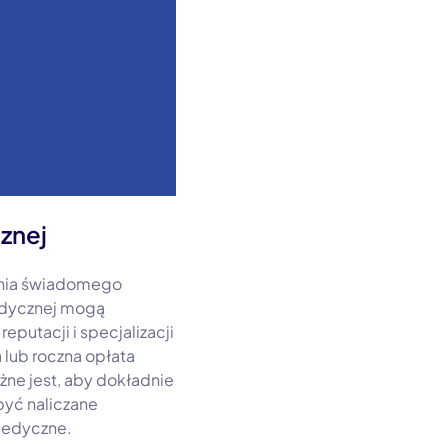
znej
nania świadomego
medycznej mogą
eputacji i specjalizacji
lub roczna opłata
ne jest, aby dokładnie
być naliczane
medyczne.