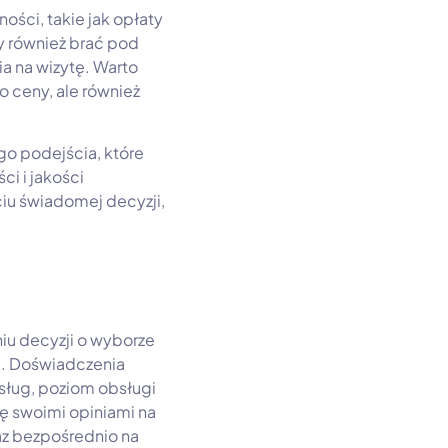
ści, takie jak opłaty
ży również brać pod
a na wizytę. Warto
 ceny, ale również
go podejścia, które
i i jakości
iu świadomej decyzji,
iu decyzji o wyborze
j. Doświadczenia
sług, poziom obsługi
ię swoimi opiniami na
az bezpośrednio na