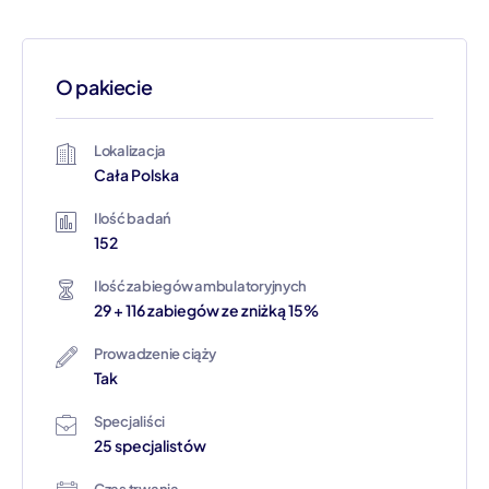
O pakiecie
Lokalizacja
Cała Polska
Ilość badań
152
Ilość zabiegów ambulatoryjnych
29 + 116 zabiegów ze zniżką 15%
Prowadzenie ciąży
Tak
Specjaliści
25 specjalistów