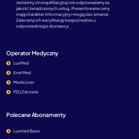
Jesteśmy stroną afiliacyjną i nie odpowiadamy za
jakość świadczonych usług. Prezentowane ceny
mają charakter informacyjny i mogą ulec zmianie.
Zalecamy ich weryfikację bezpośrednio u
odpowiedniego dostawcy.
Operator Medyczny
LuxMed
Enel Med
Medicover
PZU Zdrowie
Polecane Abonamenty
Luxmed Basic