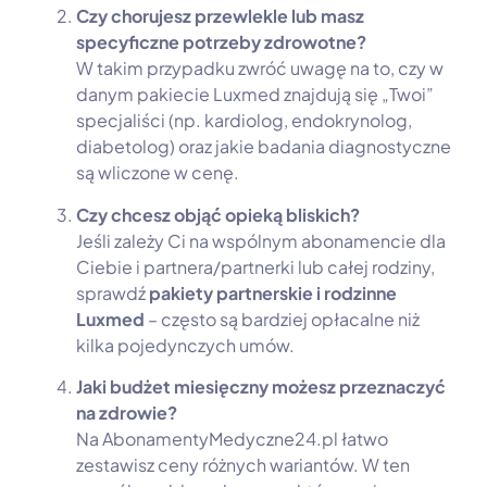
Czy chorujesz przewlekle lub masz
specyficzne potrzeby zdrowotne?
W takim przypadku zwróć uwagę na to, czy w
danym pakiecie Luxmed znajdują się „Twoi”
specjaliści (np. kardiolog, endokrynolog,
diabetolog) oraz jakie badania diagnostyczne
są wliczone w cenę.
Czy chcesz objąć opieką bliskich?
Jeśli zależy Ci na wspólnym abonamencie dla
Ciebie i partnera/partnerki lub całej rodziny,
sprawdź
pakiety partnerskie i rodzinne
Luxmed
– często są bardziej opłacalne niż
kilka pojedynczych umów.
Jaki budżet miesięczny możesz przeznaczyć
na zdrowie?
Na AbonamentyMedyczne24.pl łatwo
zestawisz ceny różnych wariantów. W ten