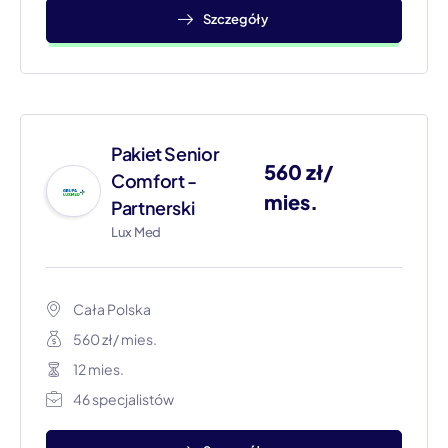
Szczegóły
Pakiet Senior
560 zł/
Comfort -
mies.
Partnerski
Lux Med
Cała Polska​
560 zł/ mies.
12 mies.
46 specjalistów