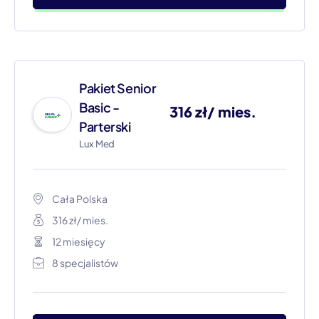
Pakiet Senior
Basic -
316 zł/ mies.
Parterski
Lux Med
Cała Polska​
316 zł/ mies.
12 miesięcy
8 specjalistów