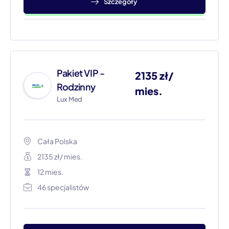
Szczegóły
Pakiet VIP -
2135 zł/
Rodzinny
mies.
Lux Med
Cała Polska​
2135 zł/ mies.
12 mies.
46 specjalistów