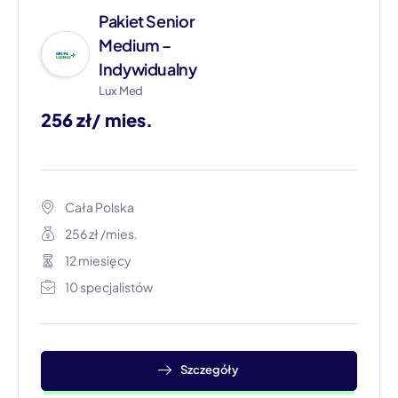
Pakiet Senior
Medium –
Indywidualny
Lux Med
256 zł/ mies.
Cała Polska​
256 zł /mies.
12 miesięcy
10 specjalistów
Szczegóły