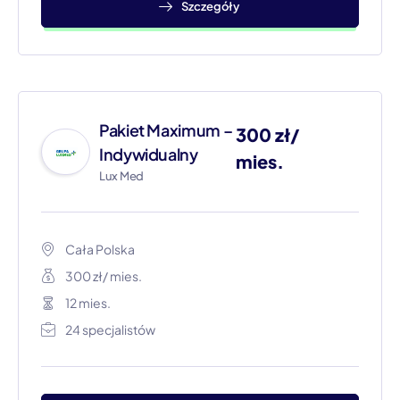
Szczegóły
Pakiet Maximum –
300 zł/
Indywidualny
mies.
Lux Med
Cała Polska​
300 zł/ mies.
12 mies.
24 specjalistów