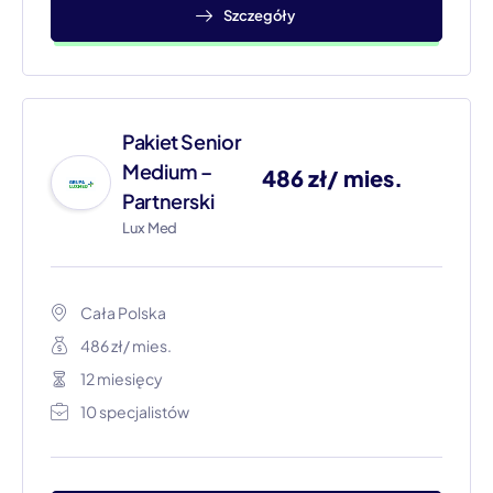
Szczegóły
Pakiet Senior
Medium –
486 zł/ mies.
Partnerski
Lux Med
Cała Polska​
486 zł/ mies.
12 miesięcy
10 specjalistów