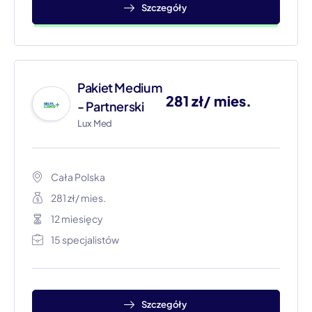
Szczegóły
Pakiet Medium
281 zł/ mies.
- Partnerski
Lux Med
Cała Polska​
281 zł/ mies.
12 miesięcy
15 specjalistów
Szczegóły