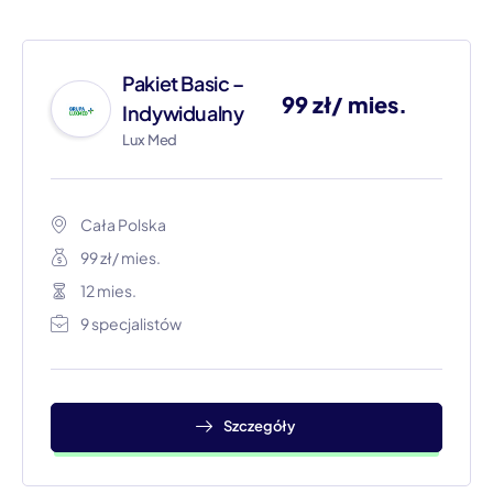
Pakiet Basic –
99 zł/ mies.
Indywidualny
Lux Med
Cała Polska
99 zł/ mies.
12 mies.
9 specjalistów
Szczegóły