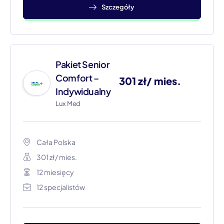
Szczegóły
Pakiet Senior
Comfort –
301 zł/ mies.
Indywidualny
Lux Med
Cała Polska​
301 zł/ mies.
12 miesięcy
12 specjalistów