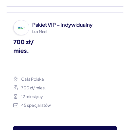
Pakiet VIP – Indywidualny
Lux Med
700 zł/
mies.
Cała Polska​
700 zł/ mies.
12 miesięcy
45 specjalistów