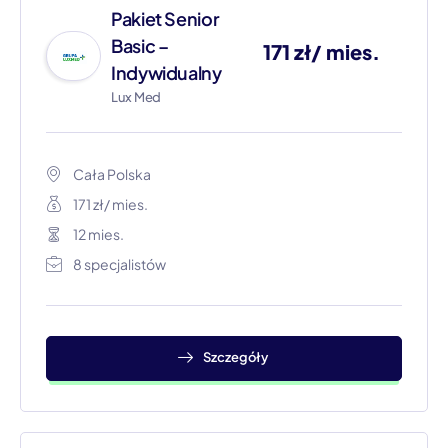
Pakiet Senior
Basic –
171 zł/ mies.
Indywidualny
Lux Med
Cała Polska​
171 zł/ mies.
12 mies.
8 specjalistów
Szczegóły