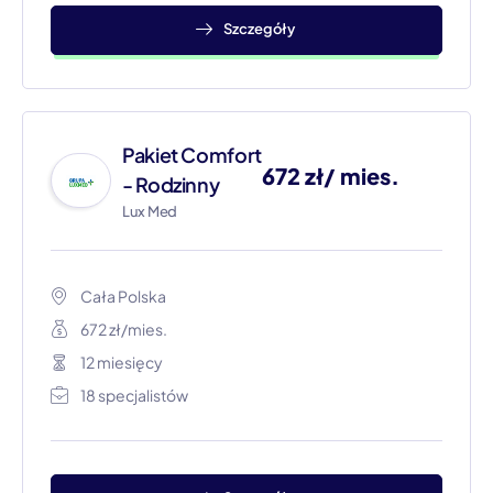
Szczegóły
Pakiet Comfort
672 zł/ mies.
- Rodzinny
Lux Med
Cała Polska​
672 zł/mies.
12 miesięcy
18 specjalistów