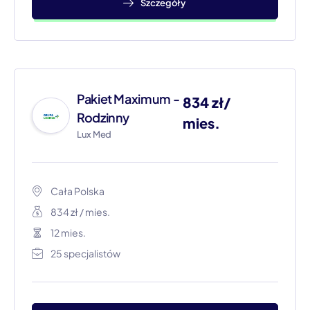
Szczegóły
Pakiet Maximum -
834 zł/
Rodzinny
mies.
Lux Med
Cała Polska​
834 zł / mies.
12 mies.
25 specjalistów