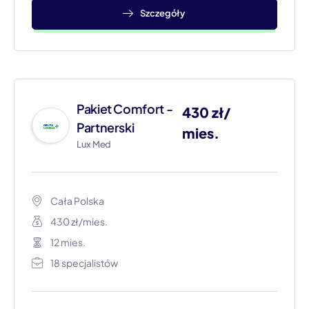
Szczegóły
Pakiet Comfort -
430 zł/
Partnerski
mies.
Lux Med
Cała Polska​
430 zł/mies.
12 mies.
18 specjalistów