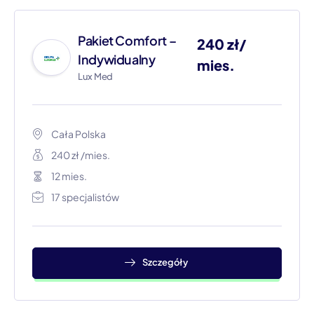
Pakiet Comfort –
240 zł/
Indywidualny
mies.
Lux Med
Cała Polska​
240 zł /mies.
12 mies.
17 specjalistów
Szczegóły