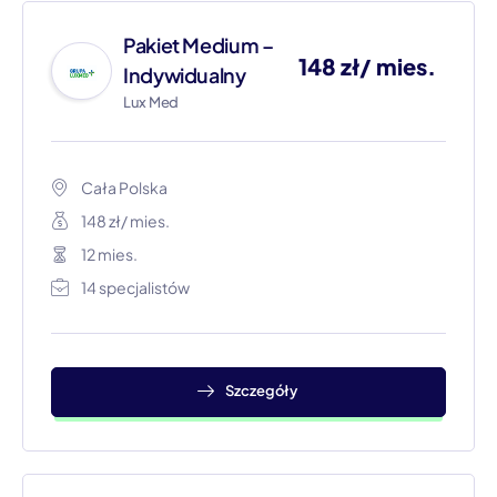
Pakiet Medium –
148 zł/ mies.
Indywidualny
Lux Med
Cała Polska​
148 zł/ mies.
12 mies.
14 specjalistów
Szczegóły