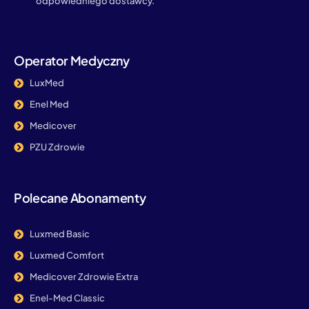
odpowiedniego dostawcy.
Operator Medyczny
LuxMed
Enel Med
Medicover
PZU Zdrowie
Polecane Abonamenty
Luxmed Basic
Luxmed Comfort
Medicover Zdrowie Extra
Enel-Med Classic