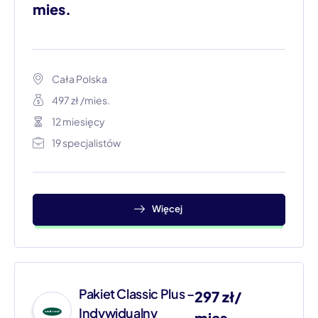
mies.​
Cała Polska
497 zł /mies.
12 miesięcy
19 specjalistów
Więcej
Pakiet Classic Plus –
297 zł/
Indywidualny
mies.​