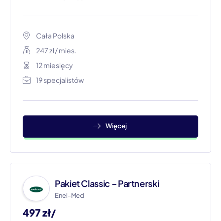
Cała Polska
247 zł/ mies.
12 miesięcy
19 specjalistów
Więcej
Pakiet Classic – Partnerski
Enel-Med
497 zł/