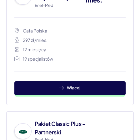
Enel-Med
Cała Polska
297 zł/mies.
12 miesięcy
19 specjalistów
Więcej
Pakiet Classic Plus –
Partnerski
Enel-Med