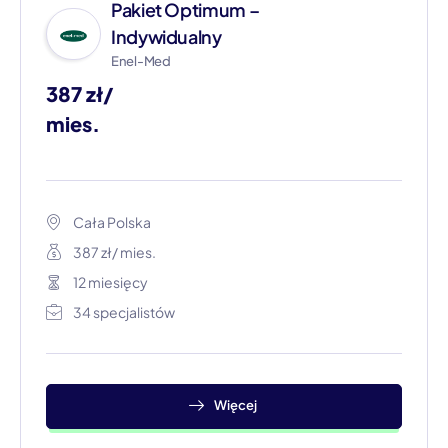
Pakiet Optimum –
Indywidualny
Enel-Med
387 zł/
mies.
Cała Polska
387 zł/ mies.
12 miesięcy
34 specjalistów
Więcej