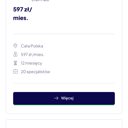
597 zł/
mies.
Cała Polska
597 zł /mies.
12 miesięcy
20 specjalistów
Więcej