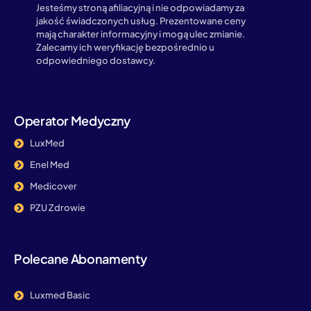
Jesteśmy stroną afiliacyjną i nie odpowiadamy za
jakość świadczonych usług. Prezentowane ceny
mają charakter informacyjny i mogą ulec zmianie.
Zalecamy ich weryfikację bezpośrednio u
odpowiedniego dostawcy.
Operator Medyczny
LuxMed
Enel Med
Medicover
PZU Zdrowie
Polecane Abonamenty
Luxmed Basic