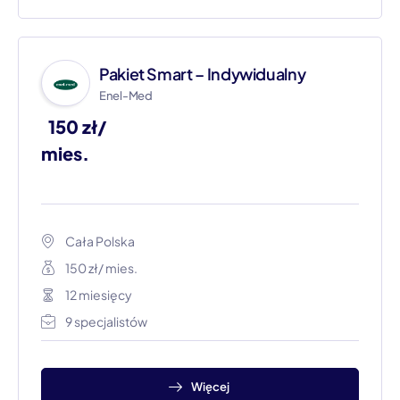
Pakiet Smart – Indywidualny
Enel-Med
150 zł/
mies.
Cała Polska
150 zł/ mies.
12 miesięcy
9 specjalistów
Więcej