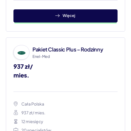
Więcej
Pakiet Classic Plus – Rodzinny
Enel-Med
937 zł/
mies.​
Cała Polska
937 zł/ mies.
12 miesięcy
20 specjalistów