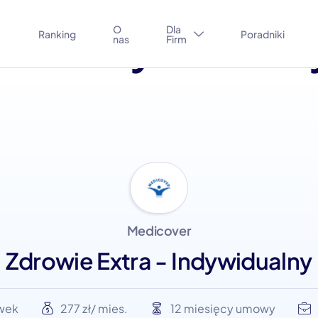
ra – Indywidualn
O
Dla
Ranking
Poradniki
nas
Firm
Medicover
Zdrowie Extra - Indywidualny
ówek
277 zł/ mies.
12 miesięcy umowy