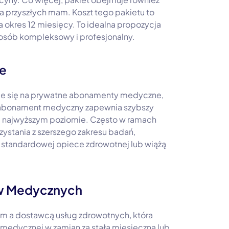
a przyszłych mam. Koszt tego pakietu to
a okres 12 miesięcy. To idealna propozycja
posób kompleksowy i profesjonalny.
e
uje się na prywatne abonamenty medyczne,
ny abonament medyczny zapewnia szybszy
a najwyższym poziomie. Często w ramach
ystania z szerszego zakresu badań,
w standardowej opiece zdrowotnej lub wiążą
ów Medycznych
 a dostawcą usług zdrowotnych, która
medycznej w zamian za stałą miesięczną lub