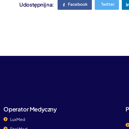
Udostępnij na: ​
Facebook
Twitter
Operator Medyczny
P
LuxMed
Enel Med