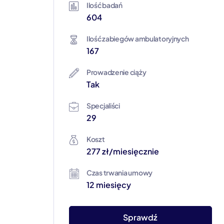
Ilość badań
604
Ilość zabiegów ambulatoryjnych
167
Prowadzenie ciąży
Tak
Specjaliści
29
Koszt
277 zł/miesięcznie
Czas trwania umowy
12 miesięcy
Sprawdź