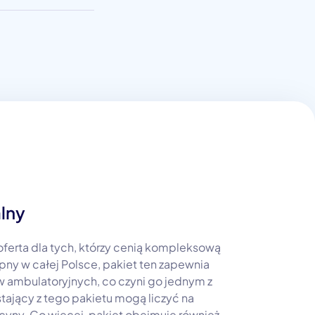
alny
oferta dla tych, którzy cenią kompleksową
y w całej Polsce, pakiet ten zapewnia
w ambulatoryjnych, co czyni go jednym z
stający z tego pakietu mogą liczyć na
cyny. Co więcej, pakiet obejmuje również