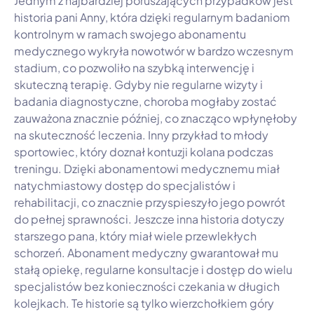
Jednym z najbardziej poruszających przypadków jest
historia pani Anny, która dzięki regularnym badaniom
kontrolnym w ramach swojego abonamentu
medycznego wykryła nowotwór w bardzo wczesnym
stadium, co pozwoliło na szybką interwencję i
skuteczną terapię. Gdyby nie regularne wizyty i
badania diagnostyczne, choroba mogłaby zostać
zauważona znacznie później, co znacząco wpłynęłoby
na skuteczność leczenia. Inny przykład to młody
sportowiec, który doznał kontuzji kolana podczas
treningu. Dzięki abonamentowi medycznemu miał
natychmiastowy dostęp do specjalistów i
rehabilitacji, co znacznie przyspieszyło jego powrót
do pełnej sprawności. Jeszcze inna historia dotyczy
starszego pana, który miał wiele przewlekłych
schorzeń. Abonament medyczny gwarantował mu
stałą opiekę, regularne konsultacje i dostęp do wielu
specjalistów bez konieczności czekania w długich
kolejkach. Te historie są tylko wierzchołkiem góry