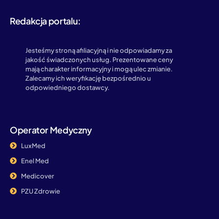
Redakcja portalu:
Jesteśmy stroną afiliacyjną i nie odpowiadamy za
jakość świadczonych usług. Prezentowane ceny
mają charakter informacyjny i mogą ulec zmianie.
Zalecamy ich weryfikację bezpośrednio u
odpowiedniego dostawcy.
Operator Medyczny
LuxMed
Enel Med
Medicover
PZU Zdrowie