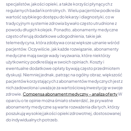
specjalistów, jakości opieki, a także korzyści płynących z
regularnych badań kontrolnych. Wielu pacjentów podkreśla
wartość szybkiego dostępu do lekarzy i diagnostyki, co w
tradycyjnym systemie zdrowia bywało często utrudnione z
powodu długich kolejek. Ponadto, abonamenty medyczne
często oferują dodatkowe udogodnienia, takie jak
telemedycyna, która zdobywa coraz większe uznanie wśród
pacjentów. Oczywiście, jak każde rozwiązanie, abonamenty
medyczne mają swoje wady i wyzwania, które niektórzy
użytkownicy podkreślają w swoich opiniach. Koszty i
ewentualne dodatkowe opłaty bywają często przedmiotem
dyskusji. Niemniej jednak, patrząc na ogólny obraz, większość
pacjentów korzystających z abonamentów medycznych jest z
nich zadowolona i uważa je za wartościową inwestycję w swoje
zdrowie.
Compensa abonament medyczny – analiza oferty
W
oparciu o te opinie można śmiało stwierdzić, że prywatne
abonamenty medyczne są warte rozważenia dla tych, którzy
poszukują wysokiej jakości opieki zdrowotnej, dostosowanej
do indywidualnych potrzeb.