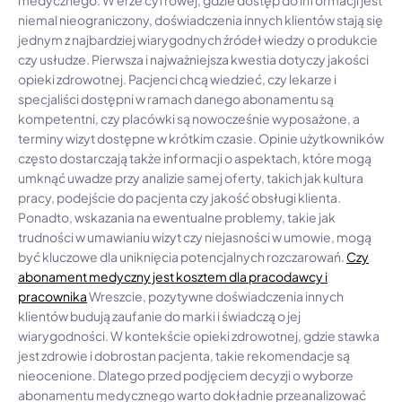
medycznego. W erze cyfrowej, gdzie dostęp do informacji jest
niemal nieograniczony, doświadczenia innych klientów stają się
jednym z najbardziej wiarygodnych źródeł wiedzy o produkcie
czy usłudze. Pierwsza i najważniejsza kwestia dotyczy jakości
opieki zdrowotnej. Pacjenci chcą wiedzieć, czy lekarze i
specjaliści dostępni w ramach danego abonamentu są
kompetentni, czy placówki są nowocześnie wyposażone, a
terminy wizyt dostępne w krótkim czasie. Opinie użytkowników
często dostarczają także informacji o aspektach, które mogą
umknąć uwadze przy analizie samej oferty, takich jak kultura
pracy, podejście do pacjenta czy jakość obsługi klienta.
Ponadto, wskazania na ewentualne problemy, takie jak
trudności w umawianiu wizyt czy niejasności w umowie, mogą
być kluczowe dla uniknięcia potencjalnych rozczarowań.
Czy
abonament medyczny jest kosztem dla pracodawcy i
pracownika
Wreszcie, pozytywne doświadczenia innych
klientów budują zaufanie do marki i świadczą o jej
wiarygodności. W kontekście opieki zdrowotnej, gdzie stawka
jest zdrowie i dobrostan pacjenta, takie rekomendacje są
nieocenione. Dlatego przed podjęciem decyzji o wyborze
abonamentu medycznego warto dokładnie przeanalizować