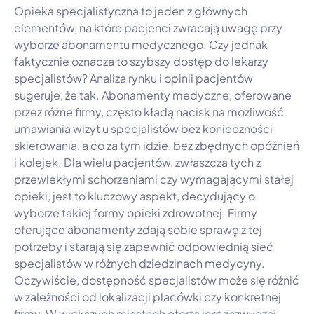
Opieka specjalistyczna to jeden z głównych
elementów, na które pacjenci zwracają uwagę przy
wyborze abonamentu medycznego. Czy jednak
faktycznie oznacza to szybszy dostęp do lekarzy
specjalistów? Analiza rynku i opinii pacjentów
sugeruje, że tak. Abonamenty medyczne, oferowane
przez różne firmy, często kładą nacisk na możliwość
umawiania wizyt u specjalistów bez konieczności
skierowania, a co za tym idzie, bez zbędnych opóźnień
i kolejek. Dla wielu pacjentów, zwłaszcza tych z
przewlekłymi schorzeniami czy wymagającymi stałej
opieki, jest to kluczowy aspekt, decydujący o
wyborze takiej formy opieki zdrowotnej. Firmy
oferujące abonamenty zdają sobie sprawę z tej
potrzeby i starają się zapewnić odpowiednią sieć
specjalistów w różnych dziedzinach medycyny.
Oczywiście, dostępność specjalistów może się różnić
w zależności od lokalizacji placówki czy konkretnej
firmy. W większych miastach oferta jest zazwyczaj