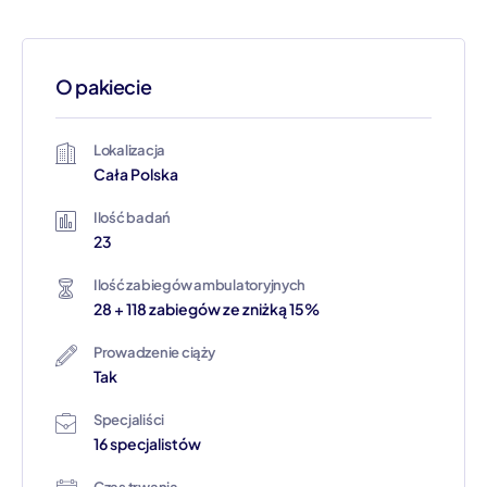
O pakiecie
Lokalizacja
Cała Polska
Ilość badań
23
Ilość zabiegów ambulatoryjnych
28 + 118 zabiegów ze zniżką 15%
Prowadzenie ciąży
Tak
Specjaliści
16 specjalistów