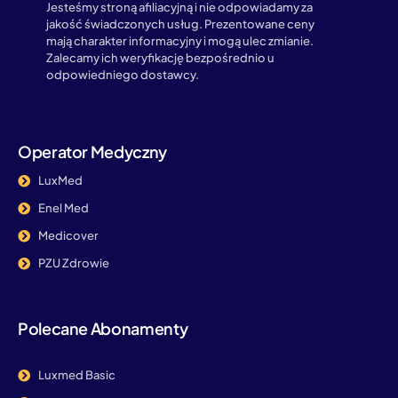
Jesteśmy stroną afiliacyjną i nie odpowiadamy za
jakość świadczonych usług. Prezentowane ceny
mają charakter informacyjny i mogą ulec zmianie.
Zalecamy ich weryfikację bezpośrednio u
odpowiedniego dostawcy.
Operator Medyczny
LuxMed
Enel Med
Medicover
PZU Zdrowie
Polecane Abonamenty
Luxmed Basic