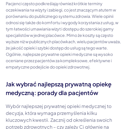
Pacjenci często podkreślają również krótkie terminy
oczekiwania na wizyty i zabiegi, co jest znaczącym atutem w
porównaniu do publicznego systemu zdrowia. Wiele opinii
odnosi się także do komfortu i wygody korzystania z usług, w
tym łatwości umawiania wizyt i dostępu do szerokiej gamy
specjalistów w jednej placówce. Mimo że koszty są często
wyższe niż w publicznych placówkach, wielu pacjentów uważa,
że jakość opieki i szybki dostęp do usług są tego warte.
Ogólnie, najlepsze prywatne opieki medyczne są wysoko
oceniane przez pacjentów za kompleksowe, efektywne i
empatyczne podejście do opieki zdrowotnej.
Jak wybrać najlepszą prywatną opiekę
medyczną: porady dla pacjentów
Wybór najlepszej prywatnej opieki medycznej to
decyzja, która wymaga przemyślenia kilku
kluczowych kwestii. Zacznij od określenia swoich
potrzeb zdrowotnych – czy zależy Ci głównie na