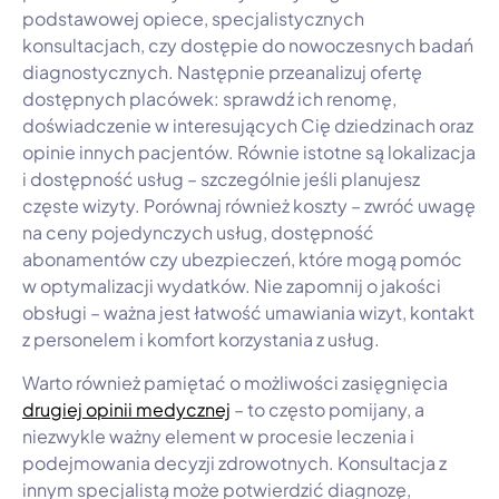
podstawowej opiece, specjalistycznych
konsultacjach, czy dostępie do nowoczesnych badań
diagnostycznych. Następnie przeanalizuj ofertę
dostępnych placówek: sprawdź ich renomę,
doświadczenie w interesujących Cię dziedzinach oraz
opinie innych pacjentów. Równie istotne są lokalizacja
i dostępność usług – szczególnie jeśli planujesz
częste wizyty. Porównaj również koszty – zwróć uwagę
na ceny pojedynczych usług, dostępność
abonamentów czy ubezpieczeń, które mogą pomóc
w optymalizacji wydatków. Nie zapomnij o jakości
obsługi – ważna jest łatwość umawiania wizyt, kontakt
z personelem i komfort korzystania z usług.
Warto również pamiętać o możliwości zasięgnięcia
drugiej opinii medycznej
– to często pomijany, a
niezwykle ważny element w procesie leczenia i
podejmowania decyzji zdrowotnych. Konsultacja z
innym specjalistą może potwierdzić diagnozę,