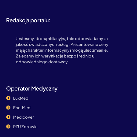
Redakcja portalu:
Jesteśmy stroną afiliacyjną i nie odpowiadamy za
jakość świadczonych usług. Prezentowane ceny
mają charakter informacyjny i mogą ulec zmianie.
Zalecamy ich weryfikację bezpośrednio u
odpowiedniego dostawcy.
Operator Medyczny
LuxMed
Enel Med
Medicover
PZU Zdrowie