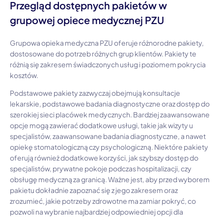
Przegląd dostępnych pakietów w
grupowej opiece medycznej PZU
Grupowa opieka medyczna PZU oferuje różnorodne pakiety,
dostosowane do potrzeb różnych grup klientów. Pakiety te
różnią się zakresem świadczonych usług i poziomem pokrycia
kosztów.
Podstawowe pakiety zazwyczaj obejmują konsultacje
lekarskie, podstawowe badania diagnostyczne oraz dostęp do
szerokiej sieci placówek medycznych. Bardziej zaawansowane
opcje mogą zawierać dodatkowe usługi, takie jak wizyty u
specjalistów, zaawansowane badania diagnostyczne, a nawet
opiekę stomatologiczną czy psychologiczną. Niektóre pakiety
oferują również dodatkowe korzyści, jak szybszy dostęp do
specjalistów, prywatne pokoje podczas hospitalizacji, czy
obsługę medyczną za granicą. Ważne jest, aby przed wyborem
pakietu dokładnie zapoznać się z jego zakresem oraz
zrozumieć, jakie potrzeby zdrowotne ma zamiar pokryć, co
pozwoli na wybranie najbardziej odpowiedniej opcji dla